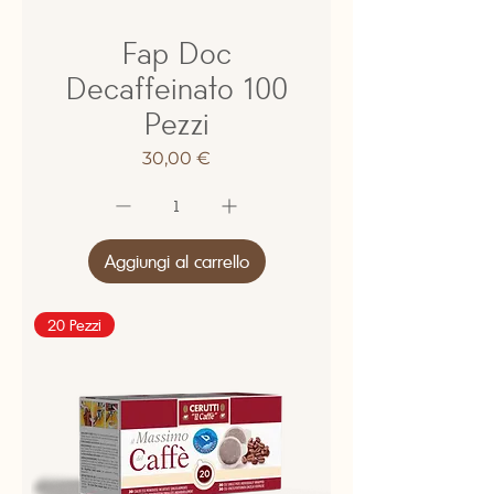
Fap Doc
Decaffeinato 100
Pezzi
Prezzo
30,00 €
Aggiungi al carrello
20 Pezzi