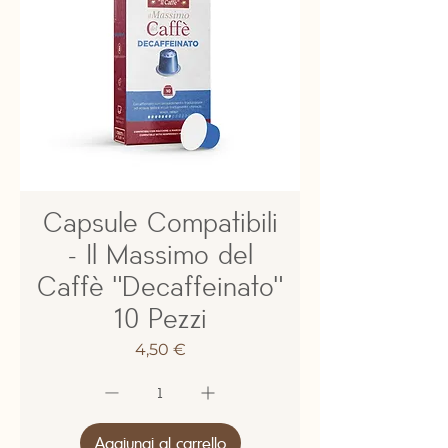
Capsule Compatibili
- Il Massimo del
Caffè "Decaffeinato"
10 Pezzi
Prezzo
4,50 €
Aggiungi al carrello