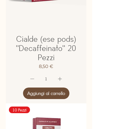
Cialde (ese pods)
"Decaffeinato" 20
Pezzi
Prezzo
8,50 €
Aggiungi al carrello
10 Pezzi