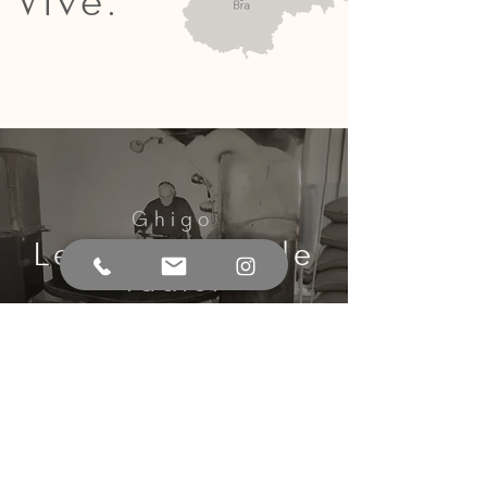
Vive.
Ghigo
Le nostre solide
radici
Bra